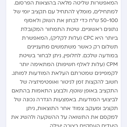
המאפשרות שליטה מלאה בהוצאות הפרסום.
למתחילים, מומלץ להתחיל עם תקציב יומי של
50-100 ש”ח כדי לבחון את השוק ולאסוף
נתונים ראשוניים. שיטת התמחור המקובלת
ביותר היא CPC (עלות לקליק), המאפשרת
תשלום רק כאשר משתמשים מתעניינים
במודעה שלכם. לחלופין, ניתן לבחור בשיטת
CPM (עלות לאלף חשיפות) המתאימה יותר
לקמפיינים שמטרתם העלאת המודעות למותג.
חשוב להקצות זמן לניטור ואופטימיזציה של
התקציב באופן שוטף, ולבצע התאמות בהתאם
לביצועי המודעות. באמצעות הגדרה נכונה של
תקציב ומעקב צמוד אחר התוצאות, ניתן
למקסם את התשואה על ההשקעה ולהשיג את
היעדים העסקיים בצורה יעילה.